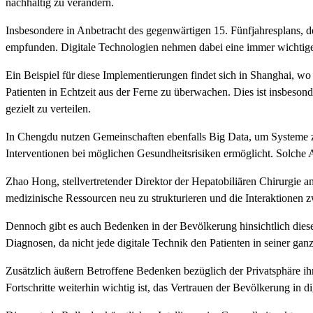
nachhaltig zu verändern.
Insbesondere in Anbetracht des gegenwärtigen 15. Fünfjahresplans, d
empfunden. Digitale Technologien nehmen dabei eine immer wichtiger
Ein Beispiel für diese Implementierungen findet sich in Shanghai, w
Patienten in Echtzeit aus der Ferne zu überwachen. Dies ist insbeso
gezielt zu verteilen.
In Chengdu nutzen Gemeinschaften ebenfalls Big Data, um Systeme zu
Interventionen bei möglichen Gesundheitsrisiken ermöglicht. Solche 
Zhao Hong, stellvertretender Direktor der Hepatobiliären Chirurgie a
medizinische Ressourcen neu zu strukturieren und die Interaktionen zw
Dennoch gibt es auch Bedenken in der Bevölkerung hinsichtlich dies
Diagnosen, da nicht jede digitale Technik den Patienten in seiner ga
Zusätzlich äußern Betroffene Bedenken bezüglich der Privatsphäre ihr
Fortschritte weiterhin wichtig ist, das Vertrauen der Bevölkerung in 