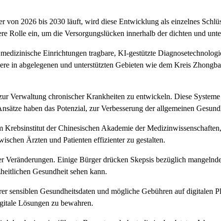
er von 2026 bis 2030 läuft, wird diese Entwicklung als einzelnes Sch
e Rolle ein, um die Versorgungslücken innerhalb der dichten und unter
o medizinische Einrichtungen tragbare, KI-gestützte Diagnosetechnolog
ndere in abgelegenen und unterstützten Gebieten wie dem Kreis Zhongb
r Verwaltung chronischer Krankheiten zu entwickeln. Diese Systeme an
Ansätze haben das Potenzial, zur Verbesserung der allgemeinen Gesundh
m Krebsinstitut der Chinesischen Akademie der Medizinwissenschaften, 
ischen Ärzten und Patienten effizienter zu gestalten.
er Veränderungen. Einige Bürger drücken Skepsis bezüglich mangelnder 
nzheitlichen Gesundheit sehen kann.
er sensiblen Gesundheitsdaten und mögliche Gebühren auf digitalen Pla
digitale Lösungen zu bewahren.