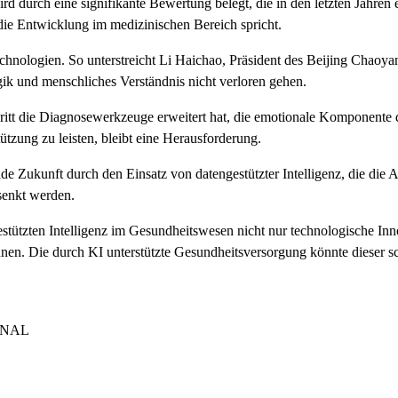
ird durch eine signifikante Bewertung belegt, die in den letzten Jahre
ie Entwicklung im medizinischen Bereich spricht.
ologien. So unterstreicht Li Haichao, Präsident des Beijing Chaoyan
ogik und menschliches Verständnis nicht verloren gehen.
ritt die Diagnosewerkzeuge erweitert hat, die emotionale Komponente d
zung zu leisten, bleibt eine Herausforderung.
de Zukunft durch den Einsatz von datengestützter Intelligenz, die die 
senkt werden.
estützten Intelligenz im Gesundheitswesen nicht nur technologische Inn
n. Die durch KI unterstützte Gesundheitsversorgung könnte dieser sc
ONAL