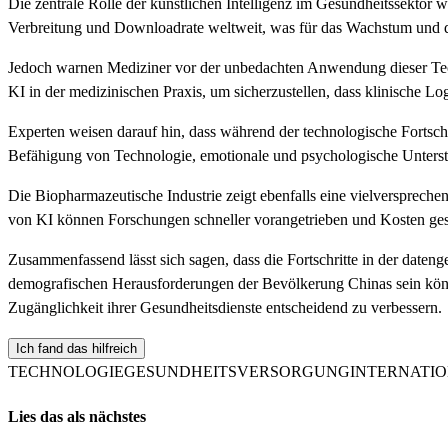
Die zentrale Rolle der künstlichen Intelligenz im Gesundheitssektor w
Verbreitung und Downloadrate weltweit, was für das Wachstum und d
Jedoch warnen Mediziner vor der unbedachten Anwendung dieser Techn
KI in der medizinischen Praxis, um sicherzustellen, dass klinische L
Experten weisen darauf hin, dass während der technologische Fortsch
Befähigung von Technologie, emotionale und psychologische Unterstüt
Die Biopharmazeutische Industrie zeigt ebenfalls eine vielversprechen
von KI können Forschungen schneller vorangetrieben und Kosten ge
Zusammenfassend lässt sich sagen, dass die Fortschritte in der dateng
demografischen Herausforderungen der Bevölkerung Chinas sein könne
Zugänglichkeit ihrer Gesundheitsdienste entscheidend zu verbessern.
Ich fand das hilfreich
TECHNOLOGIE
GESUNDHEITSVERSORGUNG
INTERNATI
Lies das als nächstes