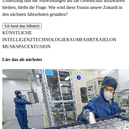
Umsetzung und die Auswirkungen auf die Gesellschaft abzuwarten
bleiben, bleibt die Frage: Wie wird diese Fusion unsere Zukunft in
den nächsten Jahrzehnten gestalten?
Ich fand das hilfreich
KÜNSTLICHE
INTELLIGENZ
TECHNOLOGIE
RAUMFAHRT
XAI
ELON
MUSK
SPACEX
FUSION
Lies das als nächstes