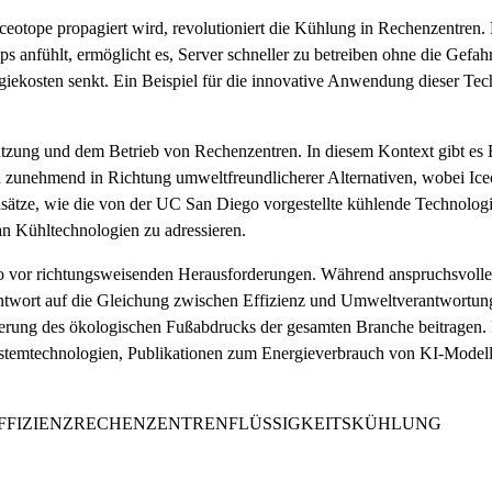
eotope propagiert wird, revolutioniert die Kühlung in Rechenzentren.
s anfühlt, ermöglicht es, Server schneller zu betreiben ohne die Gefa
rgiekosten senkt. Ein Beispiel für die innovative Anwendung dieser Te
ung und dem Betrieb von Rechenzentren. In diesem Kontext gibt es B
h zunehmend in Richtung umweltfreundlicherer Alternativen, wobei Ice
sätze, wie die von der UC San Diego vorgestellte kühlende Technologie
n Kühltechnologien zu adressieren.
lso vor richtungsweisenden Herausforderungen. Während anspruchsvol
e Antwort auf die Gleichung zwischen Effizienz und Umweltverantwortun
gerung des ökologischen Fußabdrucks der gesamten Branche beitragen
stemtechnologien, Publikationen zum Energieverbrauch von KI-Modelle
FFIZIENZ
RECHENZENTREN
FLÜSSIGKEITSKÜHLUNG