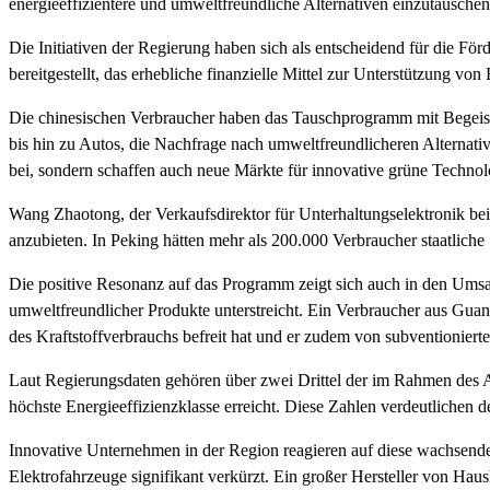
energieeffizientere und umweltfreundliche Alternativen einzutauschen
Die Initiativen der Regierung haben sich als entscheidend für die F
bereitgestellt, das erhebliche finanzielle Mittel zur Unterstützung
Die chinesischen Verbraucher haben das Tauschprogramm mit Begeist
bis hin zu Autos, die Nachfrage nach umweltfreundlicheren Alternati
bei, sondern schaffen auch neue Märkte für innovative grüne Technol
Wang Zhaotong, der Verkaufsdirektor für Unterhaltungselektronik be
anzubieten. In Peking hätten mehr als 200.000 Verbraucher staatliche 
Die positive Resonanz auf das Programm zeigt sich auch in den Umsat
umweltfreundlicher Produkte unterstreicht. Ein Verbraucher aus Guang
des Kraftstoffverbrauchs befreit hat und er zudem von subventionierten
Laut Regierungsdaten gehören über zwei Drittel der im Rahmen des A
höchste Energieeffizienzklasse erreicht. Diese Zahlen verdeutlichen 
Innovative Unternehmen in der Region reagieren auf diese wachsende N
Elektrofahrzeuge signifikant verkürzt. Ein großer Hersteller von Haus