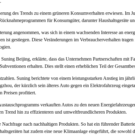
.
örderung des Trends zu einem grüneren Konsumverhalten erwiesen. Im Ju
 von Rücknahmeprogrammen für Konsumgüter, darunter Haushaltsgeräte un
erung angenommen, was sich in einem wachsenden Interesse an energiee
ven ist gestiegen. Diese Veränderungen im Verbraucherverhalten trage
ogien.
i Suning Beijing, erklärte, dass das Unternehmen Partnerschaften mi
Subventionen erhalten. Dies stellt einen erheblichen Teil der Gesamtbes
zahlen. Suning berichtete von einem leistungsstarken Anstieg im jährl
zhou, der kürzlich sein älteres Auto gegen ein Elektrofahrzeug einget
 Preisen profitiert.
ustauschprogramms verkauften Autos zu den neuen Energiefahrzeugen, w
den Trend hin zu effizienteren und umweltfreundlicheren Produkten.
achfrage nach nachhaltigen Produkten. So hat ein führender Batteriehe
haltsgeräten hat zudem eine neue Klimaanlage eingeführt, die sowohl die