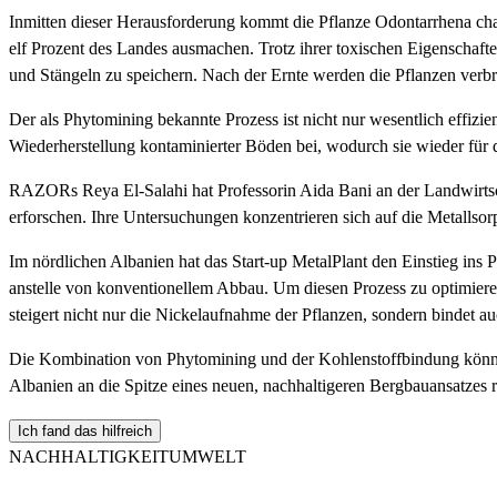
Inmitten dieser Herausforderung kommt die Pflanze Odontarrhena chal
elf Prozent des Landes ausmachen. Trotz ihrer toxischen Eigenschaft
und Stängeln zu speichern. Nach der Ernte werden die Pflanzen verb
Der als Phytomining bekannte Prozess ist nicht nur wesentlich effizi
Wiederherstellung kontaminierter Böden bei, wodurch sie wieder für
RAZORs Reya El-Salahi hat Professorin Aida Bani an der Landwirtscha
erforschen. Ihre Untersuchungen konzentrieren sich auf die Metalls
Im nördlichen Albanien hat das Start-up MetalPlant den Einstieg ins 
anstelle von konventionellem Abbau. Um diesen Prozess zu optimieren
steigert nicht nur die Nickelaufnahme der Pflanzen, sondern bindet a
Die Kombination von Phytomining und der Kohlenstoffbindung könnte d
Albanien an die Spitze eines neuen, nachhaltigeren Bergbauansatzes r
Ich fand das hilfreich
NACHHALTIGKEIT
UMWELT