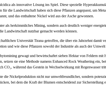
cidica als innovative Lösung ins Spiel. Diese spezielle Hyperakkumula
en für die Landwirtschaft haben sich diese Pflanzen angepasst, um Meta
rannt, und das enthaltene Nickel wird aus der Asche gewonnen.
enter als herkömmliches Mining, sondern auch deutlich weniger energiei
 die Landwirtschaft nutzbar gemacht werden können.
ftlichen Universität Tirana getroffen, die über ein Jahrzehnt damit v
orption und wie diese Pflanzen sowohl der Industrie als auch der Umw
Phytomining gewagt und bewirtschaftet sieben Hektar von Feldern mit H
, setzen sie eine Methode namens Enhanced Rock Weathering ein, bei d
uch CO₂, während das Gestein in Wechselwirkung mit Regenwasser tritt 
ie Nickelproduktion nicht nur umweltfreundlicher, sondern potenziell 
ücken, bei dem die Kraft der Blumen entscheidend zur Sicherstellung ei