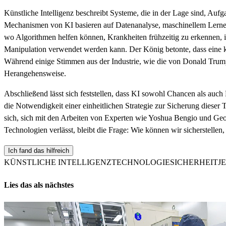
Künstliche Intelligenz beschreibt Systeme, die in der Lage sind, A
Mechanismen von KI basieren auf Datenanalyse, maschinellem Lernen 
wo Algorithmen helfen können, Krankheiten frühzeitig zu erkennen, i
Manipulation verwendet werden kann. Der König betonte, dass eine k
Während einige Stimmen aus der Industrie, wie die von Donald Trump
Herangehensweise.
Abschließend lässt sich feststellen, dass KI sowohl Chancen als auc
die Notwendigkeit einer einheitlichen Strategie zur Sicherung dieser
sich, sich mit den Arbeiten von Experten wie Yoshua Bengio und Geof
Technologien verlässt, bleibt die Frage: Wie können wir sicherstelle
Ich fand das hilfreich
KÜNSTLICHE INTELLIGENZ
TECHNOLOGIE
SICHERHEIT
J
Lies das als nächstes