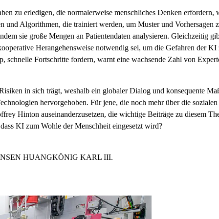
ufgaben zu erledigen, die normalerweise menschliches Denken erfordern
und Algorithmen, die trainiert werden, um Muster und Vorhersagen zu 
ndem sie große Mengen an Patientendaten analysieren. Gleichzeitig gi
ooperative Herangehensweise notwendig sei, um die Gefahren der KI zu 
, schnelle Fortschritte fordern, warnt eine wachsende Zahl von Exper
h Risiken in sich trägt, weshalb ein globaler Dialog und konsequente M
 Technologien hervorgehoben. Für jene, die noch mehr über die sozialen
frey Hinton auseinanderzusetzen, die wichtige Beiträge zu diesem Thema
n, dass KI zum Wohle der Menschheit eingesetzt wird?
ENSEN HUANG
KÖNIG KARL III.