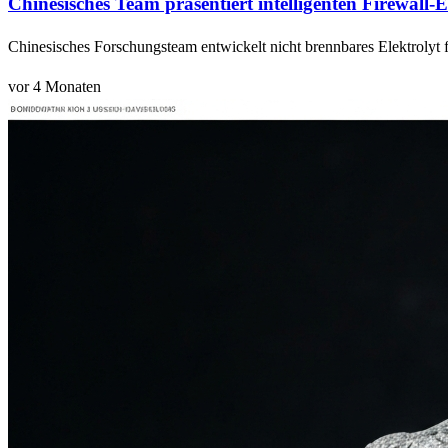
Chinesisches Team präsentiert intelligenten Firewall-E
Chinesisches Forschungsteam entwickelt nicht brennbares Elektrolyt f
vor 4 Monaten