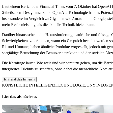
Laut einem Bericht der Financial Times vom 7. Oktober hat OpenAI b
ästhetischem Designansatz und OpenAIs Technologie hat das Potenzi
insbesondere im Vergleich zu Giganten wie Amazon und Google, steh
mehr Rechenleistung, als die aktuelle Technik bieten kann.
Darüber hinaus scheint die Herausforderung, natürliche und flüssige 
Schwierigkeiten, zu erkennen, wann ein Gespräch beendet werden sol
R1 und Humane, haben ähnliche Produkte vorgestellt, jedoch mit gemi
sorgfältige Betrachtung der Benutzerinteraktion und der sozialen Akz
Die Kernfrage lautet: Wie weit sind wir bereit zu gehen, um die B
integriertes Erlebnis zu schaffen, ohne dabei die menschliche Note a
Ich fand das hilfreich
KÜNSTLICHE INTELLIGENZ
TECHNOLOGIE
JONY IVE
OPE
Lies das als nächstes